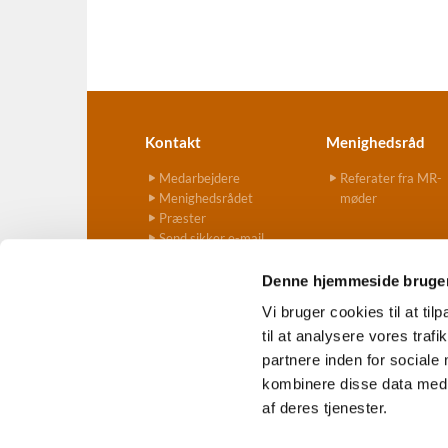
Kontakt
Menighedsråd
Medarbejdere
Referater fra MR-
Menighedsrådet
møder
Præster
Send sikker e-mail
Denne hjemmeside bruger
Vi bruger cookies til at til
til at analysere vores tra
Ves

partnere inden for sociale
kombinere disse data med a
af deres tjenester.