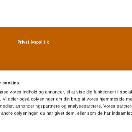
Privatlivspolitik
 cookies
passe vores indhold og annoncer, til at vise dig funktioner til soci
fik. Vi deler også oplysninger om din brug af vores hjemmeside m
terkær Kirke · Skydebanevej 2
+4596314320
vesterkaer.sog


 medier, annonceringspartnere og analysepartnere. Vores partne
EAN: 5798000859067
Tilgængelighedserklæring
ndre oplysninger, du har givet dem, eller som de har indsamlet 
Privatlivspolitik
Log på ChurchDesk