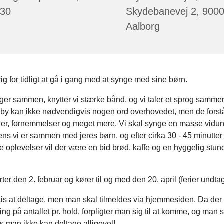
:30
Skydebanevej 2, 900
Aalborg
rig for tidligt at gå i gang med at synge med sine børn.
ger sammen, knytter vi stærke bånd, og vi taler et sprog samm
by kan ikke nødvendigvis nogen ord overhovedet, men de forstår
oner, fornemmelser og meget mere. Vi skal synge en masse vidun
ns vi er sammen med jeres børn, og efter cirka 30 - 45 minutte
 oplevelser vil der være en bid brød, kaffe og en hyggelig stund
rter den 2. februar og kører til og med den 20. april (ferier undta
tis at deltage, men man skal tilmeldes via hjemmesiden. Da der 
g på antallet pr. hold, forpligter man sig til at komme, og man 
vis man ikke kan deltage alligevel!