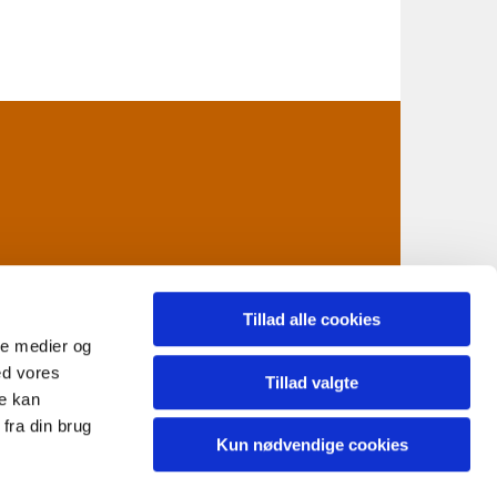
Tillad alle cookies
ale medier og
ed vores
n@km.dk
Tillad valgte
re kan
fra din brug
Kun nødvendige cookies