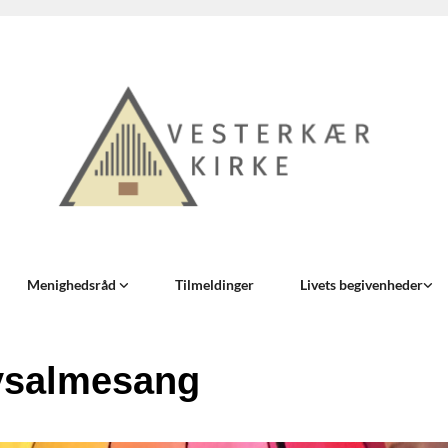
Menighedsråd
Tilmeldinger
Livets begivenheder
ysalmesang