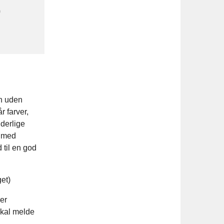
0
en uden
 farver,
derlige
r med
 til en god
get)
er
skal melde