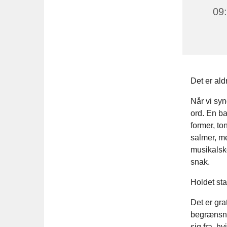
09
Det er ald
Når vi syn
ord. En ba
former, t
salmer, me
musikalske
snak.
Holdet sta
Det er gra
begrænsnin
sig fra, h