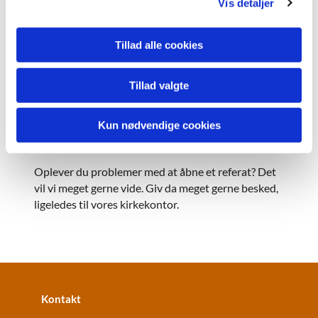
Vis detaljer
Her på siden finder du referater fra
menighedsrådsmøder i det igangværende år samt
Tillad alle cookies
fra det foregående år.
Vil du læse referater fra tidligere år? Kontakt
Tillad valgte
venligst kirkekontoret i Vesterkær Kirke.
Kun nødvendige cookies
Kan du ikke åbne et referat?
Oplever du problemer med at åbne et referat? Det
vil vi meget gerne vide. Giv da meget gerne besked,
ligeledes til vores kirkekontor.
Kontakt