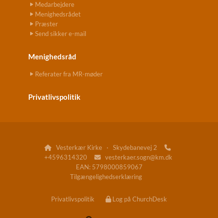
Medarbejdere
Menighedsrådet
Præster
Send sikker e-mail
Menighedsråd
Referater fra MR-møder
Privatlivspolitik
Vesterkær Kirke · Skydebanevej 2


+4596314320
vesterkaer.sogn@km.dk

EAN: 5798000859067
Tilgængelighedserklæring
Privatlivspolitik
Log på ChurchDesk