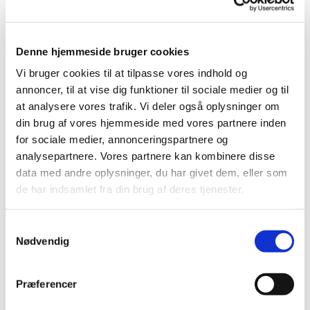
Vesterkær Kirke med en pause undervejs. Vi synger
to-tre koncert årligt samt to gospelgudstjenester.
Denne hjemmeside bruger cookies
Vi bruger cookies til at tilpasse vores indhold og
Hvad kræver det at være med?
annoncer, til at vise dig funktioner til sociale medier og til
at analysere vores trafik. Vi deler også oplysninger om
Det er ikke et krav, at man kan læse noder, ved
din brug af vores hjemmeside med vores partnere inden
hvilken stemme man synger eller har masser af
for sociale medier, annonceringspartnere og
korerfaring! Bare man har lysten til at lægge
analysepartnere. Vores partnere kan kombinere disse
energien i det, da vi er et hold, som regner med
data med andre oplysninger, du har givet dem, eller som
hinanden! Når man tilmelder sig, binder man sig for
sæsonen, og da koret ikke har kontingent, "betaler"
de har indsamlet fra din brug af deres tjenester.
man ved sit fremmøde til korprøver såvel som
koncerter og gospelgudstjenester.
S
Nødvendig
a
m
t
Præferencer
Vil du være med?
y
k