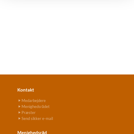
Kontakt
Medarbejdere
Menighedsrådet
Præster
Send sikker e-mail
Menighedsråd