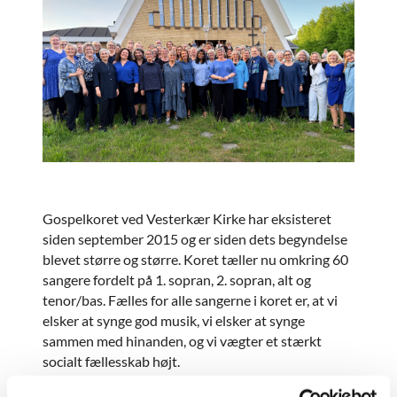
Gospelkoret ved Vesterkær Kirke har eksisteret
siden september 2015 og er siden dets begyndelse
blevet større og større. Koret tæller nu omkring 60
sangere fordelt på 1. sopran, 2. sopran, alt og
tenor/bas. Fælles for alle sangerne i koret er, at vi
elsker at synge god musik, vi elsker at synge
sammen med hinanden, og vi vægter et stærkt
socialt fællesskab højt.
Koret øver hver tirsdag fra kl. 19.00-21.15 i