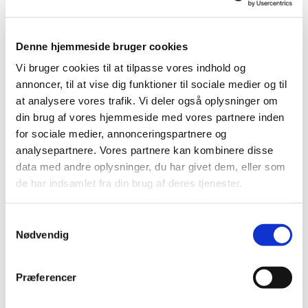
Kirkekontoret
Denne hjemmeside bruger cookies
Læs mere her
Vi bruger cookies til at tilpasse vores indhold og
annoncer, til at vise dig funktioner til sociale medier og til
at analysere vores trafik. Vi deler også oplysninger om
din brug af vores hjemmeside med vores partnere inden
for sociale medier, annonceringspartnere og
analysepartnere. Vores partnere kan kombinere disse
data med andre oplysninger, du har givet dem, eller som
de har indsamlet fra din brug af deres tjenester.
S
Nødvendig
a
Præster
m
t
Præferencer
Læs mere her
y
k