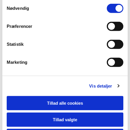
S
Nødvendig
a
m
t
Præferencer
y
k
k
Statistik
e
v
Marketing
a
l
g
Vis detaljer
Tillad alle cookies
Tillad valgte
Du vil måske også kunne lide...