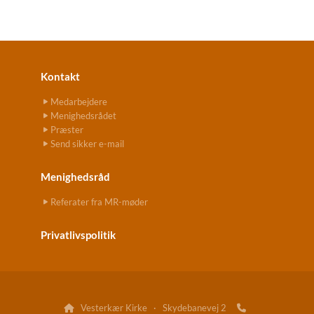
Kontakt
Medarbejdere
Menighedsrådet
Præster
Send sikker e-mail
Menighedsråd
Referater fra MR-møder
Privatlivspolitik
Vesterkær Kirke · Skydebanevej 2

