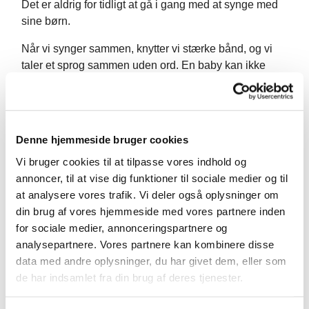
Det er aldrig for tidligt at gå i gang med at synge med
sine børn.
Når vi synger sammen, knytter vi stærke bånd, og vi
taler et sprog sammen uden ord. En baby kan ikke
nødvendigvis nogen ord overhovedet, men de forstår
farver, former, toner, fornemmelser og meget mere. Vi
skal synge en masse vidunderlige salmer, mens vi er
sammen med jeres børn, og efter cirka 30 - 45 minutter
Denne hjemmeside bruger cookies
med musikalske oplevelser vil der være en bid brød,
Vi bruger cookies til at tilpasse vores indhold og
kaffe og en hyggelig stund til en god snak.
annoncer, til at vise dig funktioner til sociale medier og til
Holdet starter den 2. februar og kører til og med den
at analysere vores trafik. Vi deler også oplysninger om
20. april (ferier undtaget)
din brug af vores hjemmeside med vores partnere inden
for sociale medier, annonceringspartnere og
Det er gratis at deltage, men man skal tilmeldes via
analysepartnere. Vores partnere kan kombinere disse
hjemmesiden. Da der er begrænsning på antallet pr.
data med andre oplysninger, du har givet dem, eller som
hold, forpligter man sig til at komme, og man skal
de har indsamlet fra din brug af deres tjenester.
melde sig fra, hvis man ikke kan deltage alligevel!