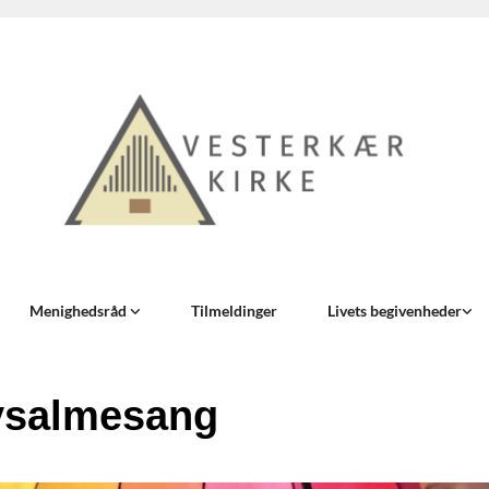
Menighedsråd
Tilmeldinger
Livets begivenheder
ysalmesang