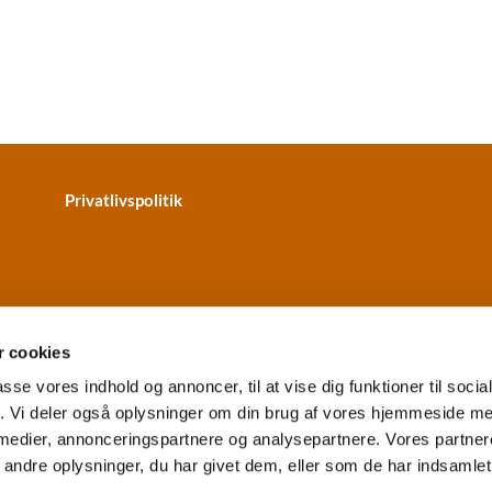
Privatlivspolitik
 cookies
passe vores indhold og annoncer, til at vise dig funktioner til soci
fik. Vi deler også oplysninger om din brug af vores hjemmeside m
terkær Kirke · Skydebanevej 2
+4596314320
vesterkaer.sog


 medier, annonceringspartnere og analysepartnere. Vores partne
EAN: 5798000859067
Tilgængelighedserklæring
ndre oplysninger, du har givet dem, eller som de har indsamlet 