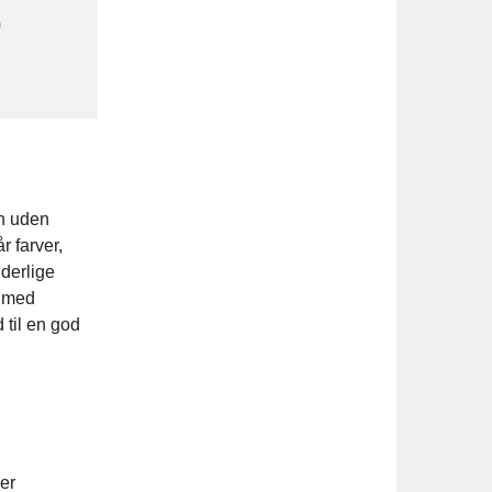
0
en uden
 farver,
derlige
r med
 til en god
er