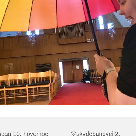
rsdag 10. november
skydebanevej 2,