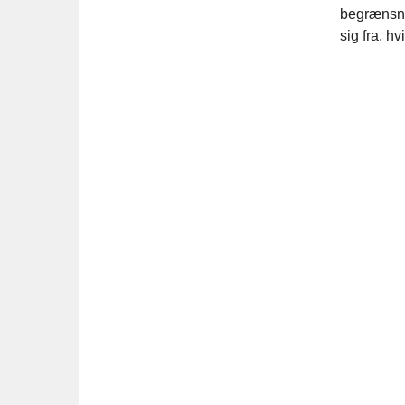
begrænsnin
sig fra, h