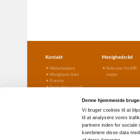
Kontakt
Menighedsråd
Medarbejdere
Referater fra MR-
Menighedsrådet
møder
Præster
Send sikker e-mail
Denne hjemmeside bruger
Vi bruger cookies til at til
til at analysere vores tra
Ves

partnere inden for sociale
kombinere disse data med a
af deres tjenester.