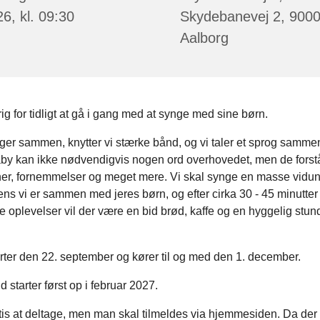
6, kl. 09:30
Skydebanevej 2, 900
Aalborg
rig for tidligt at gå i gang med at synge med sine børn.
ger sammen, knytter vi stærke bånd, og vi taler et sprog samm
by kan ikke nødvendigvis nogen ord overhovedet, men de forstår
oner, fornemmelser og meget mere. Vi skal synge en masse vidun
ns vi er sammen med jeres børn, og efter cirka 30 - 45 minutte
 oplevelser vil der være en bid brød, kaffe og en hyggelig stund
rter den 22. september og kører til og med den 1. december.
 starter først op i februar 2027.
tis at deltage, men man skal tilmeldes via hjemmesiden. Da der 