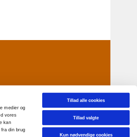
Tillad alle cookies
ale medier og
ed vores
n@km.dk
Tillad valgte
re kan
fra din brug
Kun nødvendige cookies