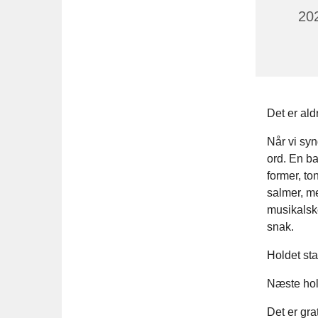
202
Det er ald
Når vi syn
ord. En ba
former, t
salmer, me
musikalske
snak.
Holdet sta
Næste hold
Det er gra