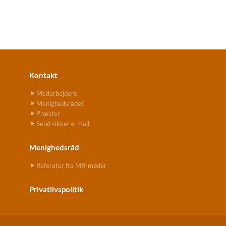
Kontakt
Medarbejdere
Menighedsrådet
Præster
Send sikker e-mail
Menighedsråd
Referater fra MR-møder
Privatlivspolitik