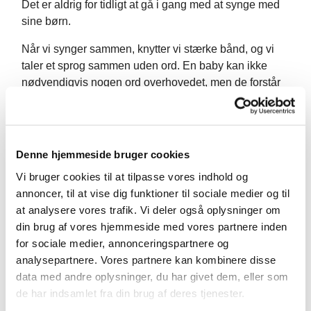
Det er aldrig for tidligt at gå i gang med at synge med
sine børn.
Når vi synger sammen, knytter vi stærke bånd, og vi
taler et sprog sammen uden ord. En baby kan ikke
nødvendigvis nogen ord overhovedet, men de forstår
farver, former, toner, fornemmelser og meget mere. Vi
skal synge en masse vidunderlige salmer, mens vi er
sammen med jeres børn, og efter cirka 30 - 45 minutter
med musikalske oplevelser vil der være en bid brød,
Denne hjemmeside bruger cookies
kaffe og en hyggelig stund til en god snak.
Vi bruger cookies til at tilpasse vores indhold og
annoncer, til at vise dig funktioner til sociale medier og til
Holdet starter den 22. september og kører til og med
at analysere vores trafik. Vi deler også oplysninger om
den 1. december.
din brug af vores hjemmeside med vores partnere inden
Næste hold starter først op i februar 2027.
for sociale medier, annonceringspartnere og
analysepartnere. Vores partnere kan kombinere disse
Det er gratis at deltage, men man skal tilmeldes via
data med andre oplysninger, du har givet dem, eller som
hjemmesiden. Da der er begrænsning på antallet pr.
de har indsamlet fra din brug af deres tjenester.
hold, forpligter man sig til at komme, og man skal