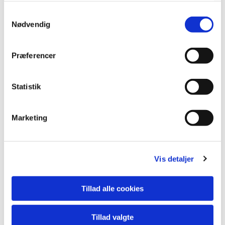
melde sig fra, hvis man ikke kan deltage alligevel!
S
Nødvendig
a
m
t
Præferencer
y
k
k
Statistik
e
v
Marketing
a
l
g
Vis detaljer
Tillad alle cookies
Tillad valgte