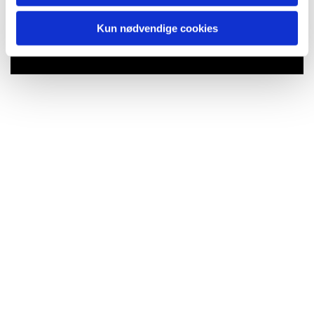
Du vil måske også kunne lide...
Kun nødvendige cookies