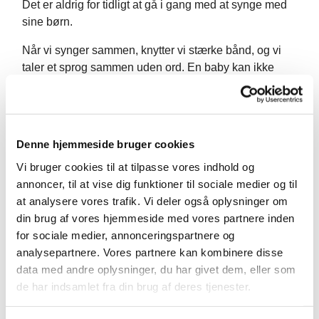
Det er aldrig for tidligt at gå i gang med at synge med
sine børn.
Når vi synger sammen, knytter vi stærke bånd, og vi
taler et sprog sammen uden ord. En baby kan ikke
nødvendigvis nogen ord overhovedet, men de forstår
farver, former, toner, fornemmelser og meget mere. Vi
skal synge en masse vidunderlige salmer, mens vi er
sammen med jeres børn, og efter cirka 30 - 45 minutter
Denne hjemmeside bruger cookies
med musikalske oplevelser vil der være en bid brød,
Vi bruger cookies til at tilpasse vores indhold og
kaffe og en hyggelig stund til en god snak.
annoncer, til at vise dig funktioner til sociale medier og til
Holdet starter den 2. februar og kører til og med den
at analysere vores trafik. Vi deler også oplysninger om
20. april (ferier undtaget).
din brug af vores hjemmeside med vores partnere inden
for sociale medier, annonceringspartnere og
Det er gratis at deltage, men man skal tilmeldes via
analysepartnere. Vores partnere kan kombinere disse
hjemmesiden. Da der er begrænsning på antallet pr.
data med andre oplysninger, du har givet dem, eller som
hold, forpligter man sig til at komme, og man skal
de har indsamlet fra din brug af deres tjenester.
melde sig fra, hvis man ikke kan deltage alligevel!