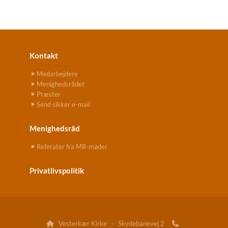
Kontakt
Medarbejdere
Menighedsrådet
Præster
Send sikker e-mail
Menighedsråd
Referater fra MR-møder
Privatlivspolitik
Vesterkær Kirke · Skydebanevej 2

