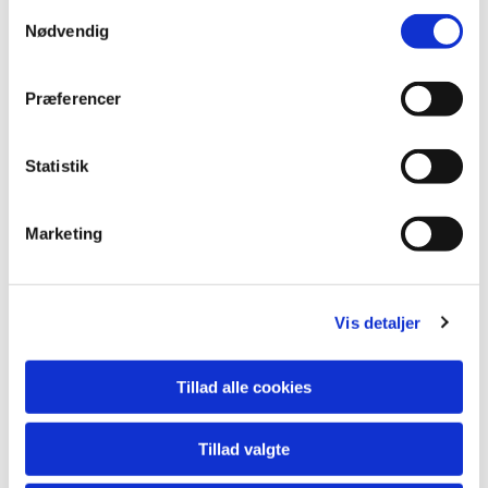
S
Nødvendig
a
m
t
Præferencer
y
k
k
Statistik
e
v
Marketing
a
l
g
Vis detaljer
Tillad alle cookies
Tillad valgte
Du vil måske også kunne lide...