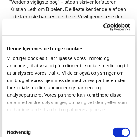
”Verdens vigtigste bog” – sådan skriver forfatteren
Kristian Leth om Bibelen. De fleste kender dele af den
– de færreste har læst det hele. Vi vil gerne læse den
sammen med Jer – ikke fra enden til anden, men mere
tematisk.
I januar begyndte vi en studiekreds, hvor vi læser og
Denne hjemmeside bruger cookies
diskuterer bibelen
Vi bruger cookies til at tilpasse vores indhold og
tematisk. Vi fortsætter igen i efteråret, hvor mødes vi
annoncer, til at vise dig funktioner til sociale medier og til
hver anden onsdag, kl. 19.30 – 21.00 (obs. Det
at analysere vores trafik. Vi deler også oplysninger om
skubbes af efterårsferien). Man må gerne være med
din brug af vores hjemmeside med vores partnere inden
selvom man ikke har været med før.
for sociale medier, annonceringspartnere og
analysepartnere. Vores partnere kan kombinere disse
Efter d. 18. november holder vi juleferie – datoerne for
data med andre oplysninger, du har givet dem, eller som
2027 annonceres på et senere tidspunkt.
de har indsamlet fra din brug af deres tjenester.
S
Nødvendig
a