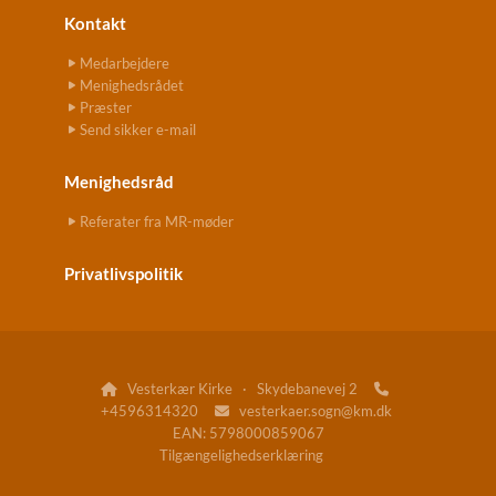
Kontakt
Medarbejdere
Menighedsrådet
Præster
Send sikker e-mail
Menighedsråd
Referater fra MR-møder
Privatlivspolitik
Vesterkær Kirke · Skydebanevej 2


+4596314320
vesterkaer.sogn@km.dk

EAN: 5798000859067
Tilgængelighedserklæring