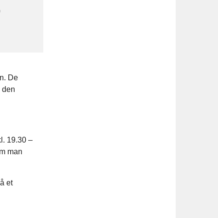
0
en. De
e den
l. 19.30 –
vom man
å et