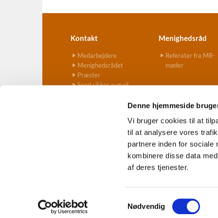
Kontakt
Menighedsråd
Medarbejdere
Referater fra MR-
Menighedsrådet
møder
Præster
Send sikker e-mail
Denne hjemmeside bruger
Vi bruger cookies til at til
til at analysere vores tra
Ves

partnere inden for sociale
kombinere disse data med a
af deres tjenester.
S
Nødvendig
a