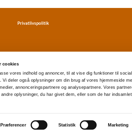
Privatlivspolitik
 cookies
passe vores indhold og annoncer, til at vise dig funktioner til soci
fik. Vi deler også oplysninger om din brug af vores hjemmeside m
terkær Kirke · Skydebanevej 2
+4596314320
vesterkaer.sog


 medier, annonceringspartnere og analysepartnere. Vores partne
EAN: 5798000859067
Tilgængelighedserklæring
ndre oplysninger, du har givet dem, eller som de har indsamlet 
Privatlivspolitik
Log på ChurchDesk
Præferencer
Statistik
Marketing