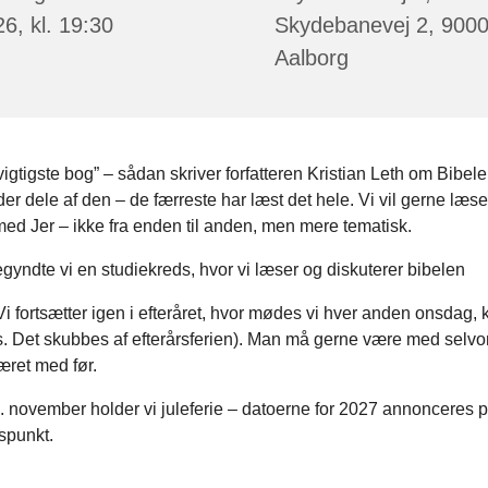
6, kl. 19:30
Skydebanevej 2, 900
Aalborg
igtigste bog” – sådan skriver forfatteren Kristian Leth om Bibel
der dele af den – de færreste har læst det hele. Vi vil gerne læs
d Jer – ikke fra enden til anden, men mere tematisk.
egyndte vi en studiekreds, hvor vi læser og diskuterer bibelen
Vi fortsætter igen i efteråret, hvor mødes vi hver anden onsdag, k
s. Det skubbes af efterårsferien). Man må gerne være med sel
æret med før.
8. november holder vi juleferie – datoerne for 2027 annonceres p
spunkt.