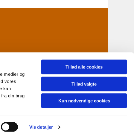
Tillad alle cookies
ale medier og
ed vores
n@km.dk
Tillad valgte
re kan
fra din brug
Kun nødvendige cookies
Vis detaljer