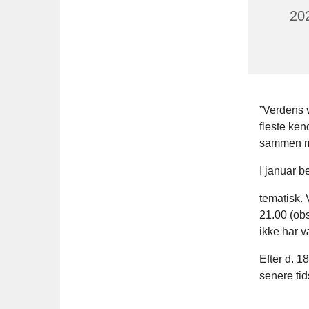
202
”Verdens v
fleste ken
sammen me
I januar b
tematisk. 
21.00 (ob
ikke har v
Efter d. 1
senere tid