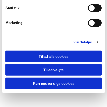
k
Tillykke til os alle med vores nye sognepræst! :-)
k
Statistik
e
v
Marketing
a
l
g
Vis detaljer
Du vil måske også kunne lide...
Tillad alle cookies
Tillad valgte
Kun nødvendige cookies