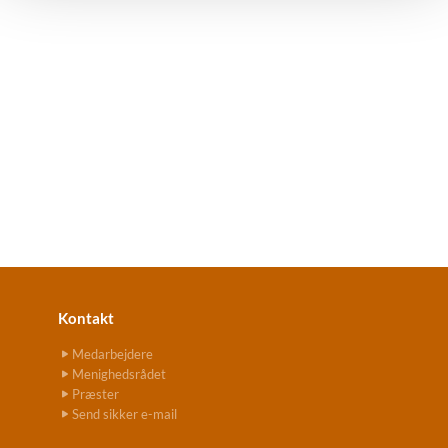
Kontakt
Medarbejdere
Menighedsrådet
Præster
Send sikker e-mail