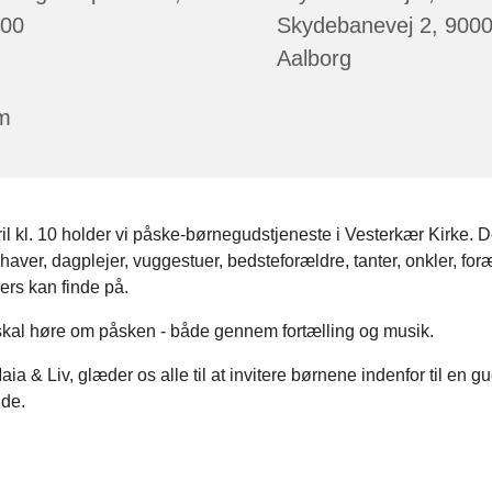
:00
Skydebanevej 2, 900
Aalborg
m
il kl. 10 holder vi påske-børnegudstjeneste i Vesterkær Kirke. De
haver, dagplejer, vuggestuer, bedsteforældre, tanter, onkler, for
lers kan finde på.
kal høre om påsken - både gennem fortælling og musik.
aia & Liv, glæder os alle til at invitere børnene indenfor til en g
jde.