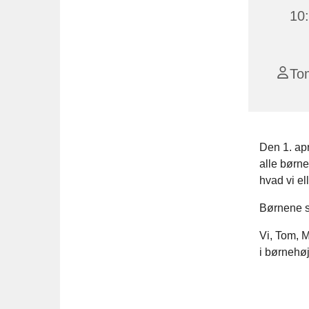
10
To
Den 1. apr
alle børne
hvad vi el
Børnene s
Vi, Tom, M
i børnehø