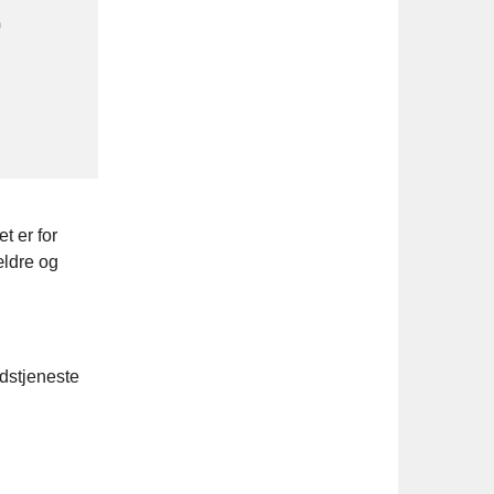
0
t er for
ældre og
udstjeneste