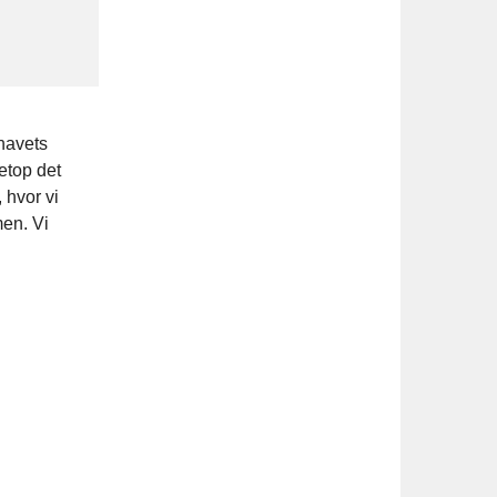
havets
etop det
 hvor vi
men. Vi