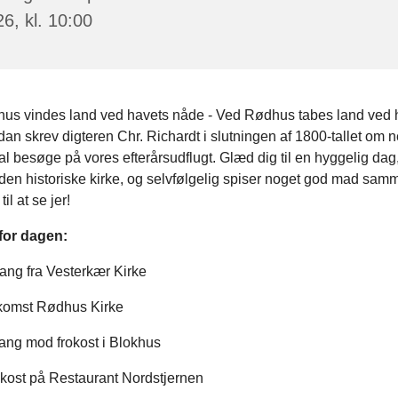
6, kl. 10:00
hus vindes land ved havets nåde - Ved Rødhus tabes land ved 
dan skrev digteren Chr. Richardt i slutningen af 1800-tallet om n
kal besøge på vores efterårsudflugt. Glæd dig til en hyggelig dag,
den historiske kirke, og selvfølgelig spiser noget god mad sam
il at se jer!
for dagen:
ang fra Vesterkær Kirke
komst Rødhus Kirke
ang mod frokost i Blokhus
okost på Restaurant Nordstjernen