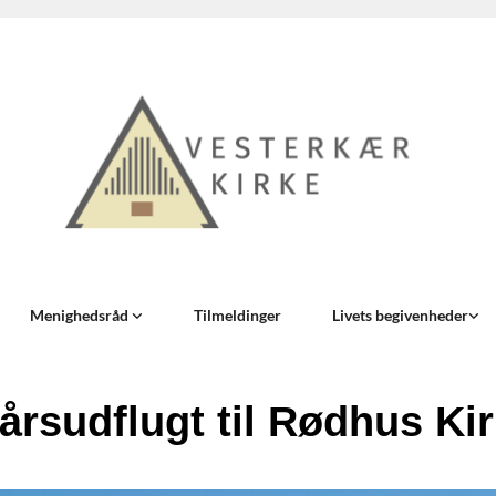
Menighedsråd
Tilmeldinger
Livets begivenheder
rårsudflugt til Rødhus Ki