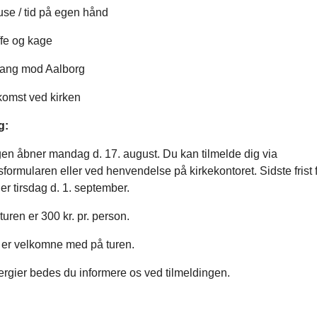
use / tid på egen hånd
ffe og kage
gang mod Aalborg
komst ved kirken
g:
en åbner mandag d. 17. august. Du kan tilmelde dig via
sformularen eller ved henvendelse på kirkekontoret. Sidste frist 
 er tirsdag d. 1. september.
 turen er 300 kr. pr. person.
r er velkomne med på turen.
ergier bedes du informere os ved tilmeldingen.