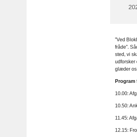
202
”Ved Blok
fråde”. Så
sted, vi s
udforsker 
glæder os t
Program 
10.00: Afg
10.50: An
11.45: Afg
12.15: Fr