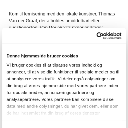
Kom til fernisering med den lokale kunstner, Thomas
Van der Graaf, der afholdes umiddelbart efter
gudstjenesten. Van Der Graafs malerier drager
inspiration fra Vestbyen og Nordjylland.
Denne dag vil der være mulighed for at møde
kunstneren, som udstiller i sognesalen indtil d. 27.
Denne hjemmeside bruger cookies
september.
Vi bruger cookies til at tilpasse vores indhold og
Har du lyst til at få udstillet din kunst?
annoncer, til at vise dig funktioner til sociale medier og til
at analysere vores trafik. Vi deler også oplysninger om
Kunstudvalget hører meget gerne fra dig, hvis du har
din brug af vores hjemmeside med vores partnere inden
lyst til at udstille din
for sociale medier, annonceringspartnere og
analysepartnere. Vores partnere kan kombinere disse
kunst i Vesterkær Kirke.
data med andre oplysninger, du har givet dem, eller som
Kontakt udvalget på
8367cih@km.dk
(Cindy) eller
de har indsamlet fra din brug af deres tjenester.
8367BIB@km.dk
(Bibi) og hør mere.