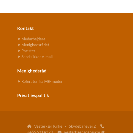
Kontakt
Medarbejdere
Menighedsrådet
Præster
Send sikker e-mail
Menighedsråd
Referater fra MR-møder
Privatlivspolitik
Vesterkær Kirke · Skydebanevej 2


+4596314320
vesterkaer.sogn@km.dk
