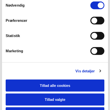
S
Nødvendig
a
m
t
Præferencer
y
k
k
Statistik
e
v
Marketing
a
l
g
Vis detaljer
Tillad alle cookies
Tillad valgte
Du vil måske også kunne lide...