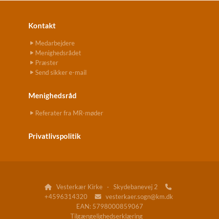
Kontakt
Medarbejdere
Menighedsrådet
Præster
Send sikker e-mail
Menighedsråd
Referater fra MR-møder
Privatlivspolitik
Vesterkær Kirke · Skydebanevej 2


+4596314320
vesterkaer.sogn@km.dk

EAN: 5798000859067
Tilgængelighedserklæring