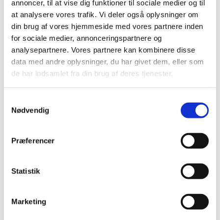
annoncer, til at vise dig funktioner til sociale medier og til
november kl. 14.30.
at analysere vores trafik. Vi deler også oplysninger om
Præmierne er sponsoreret af lokale erhvervsdrivende
din brug af vores hjemmeside med vores partnere inden
og kirkens samarbejdspartnere. Det koster 20 kr. at
for sociale medier, annonceringspartnere og
deltage i torsdagskaffe, og bankopladerne koster 10 kr.
analysepartnere. Vores partnere kan kombinere disse
pr stk., 3 stk. for 25 kr.
data med andre oplysninger, du har givet dem, eller som
de har indsamlet fra din brug af deres tjenester.
Overskuddet fra bankospillet går til kirkens
menighedspleje.
S
Nødvendig
a
Vi glæder os til at se jer!
m
t
Præferencer
y
k
k
Statistik
e
Du vil måske også kunne lide...
v
Marketing
a
l