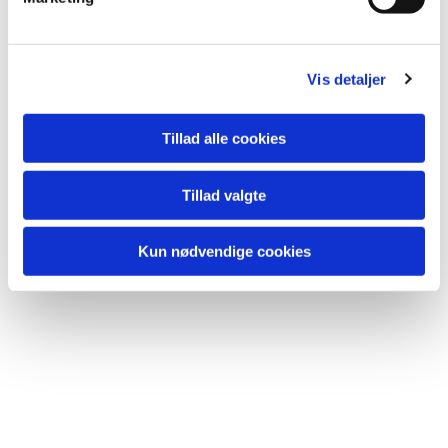
Du vil måske også kunne lide...
a
l
g
Vis detaljer
Tillad alle cookies
Tillad valgte
Kun nødvendige cookies