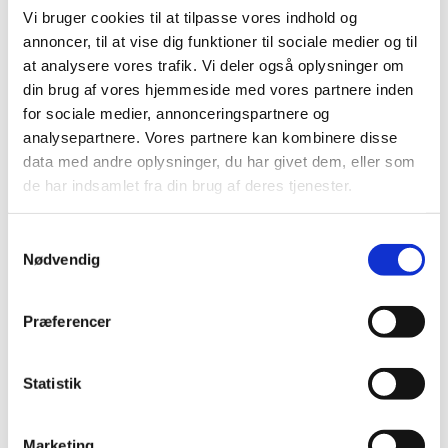
Vi bruger cookies til at tilpasse vores indhold og
annoncer, til at vise dig funktioner til sociale medier og til
at analysere vores trafik. Vi deler også oplysninger om
din brug af vores hjemmeside med vores partnere inden
for sociale medier, annonceringspartnere og
analysepartnere. Vores partnere kan kombinere disse
data med andre oplysninger, du har givet dem, eller som
de har indsamlet fra din brug af deres tjenester.
S
Nødvendig
a
m
t
Præferencer
y
k
k
Statistik
e
v
Marketing