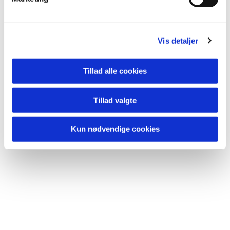
Du vil måske også kunne lide...
a
l
g
Vis detaljer
Tillad alle cookies
Tillad valgte
Kun nødvendige cookies