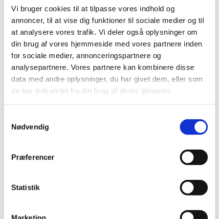
Vi bruger cookies til at tilpasse vores indhold og
annoncer, til at vise dig funktioner til sociale medier og til
at analysere vores trafik. Vi deler også oplysninger om
din brug af vores hjemmeside med vores partnere inden
for sociale medier, annonceringspartnere og
analysepartnere. Vores partnere kan kombinere disse
data med andre oplysninger, du har givet dem, eller som
de har indsamlet fra din brug af deres tjenester.
S
Nødvendig
a
m
t
Præferencer
y
k
k
Statistik
e
v
Marketing