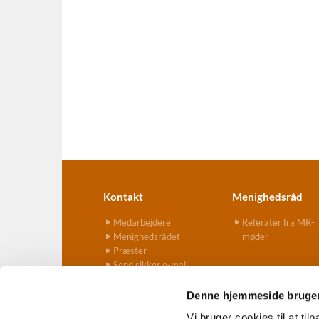
Kontakt
Menighedsråd
Medarbejdere
Referater fra MR-
Menighedsrådet
møder
Præster
Send sikker e-mail
Denne hjemmeside bruger
Vi bruger cookies til at til