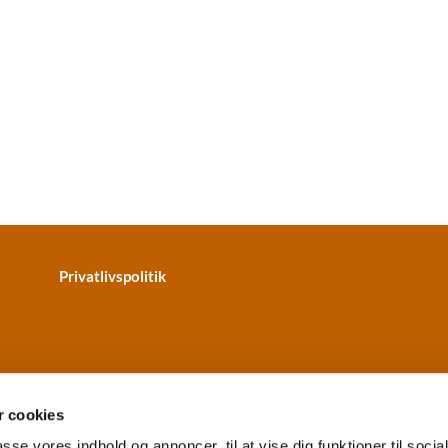
Privatlivspolitik
 cookies
passe vores indhold og annoncer, til at vise dig funktioner til soci