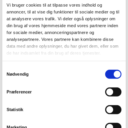
Vi bruger cookies til at tilpasse vores indhold og
annoncer, til at vise dig funktioner til sociale medier og til
at analysere vores trafik. Vi deler også oplysninger om
din brug af vores hjemmeside med vores partnere inden
for sociale medier, annonceringspartnere og
analysepartnere. Vores partnere kan kombinere disse
data med andre oplysninger, du har givet dem, eller som
de har indsamlet fra din brug af deres tjenester.
S
Nødvendig
a
m
t
Præferencer
y
k
k
Statistik
e
v
Marketing