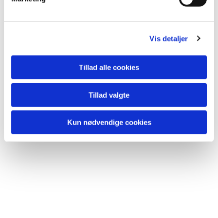
Du vil måske også kunne lide...
a
l
g
Vis detaljer
Tillad alle cookies
Tillad valgte
Kun nødvendige cookies