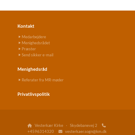
Kontakt
Medarbejdere
Menighedsrådet
Præster
Send sikker e-mail
Menighedsråd
Referater fra MR-møder
Privatlivspolitik
Vesterkær Kirke · Skydebanevej 2


+4596314320
vesterkaer.sogn@km.dk
