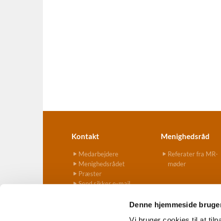
Kontakt
Menighedsråd
Medarbejdere
Referater fra MR-
Menighedsrådet
møder
Præster
Send sikker e-mail
Denne hjemmeside bruger
Vi bruger cookies til at til