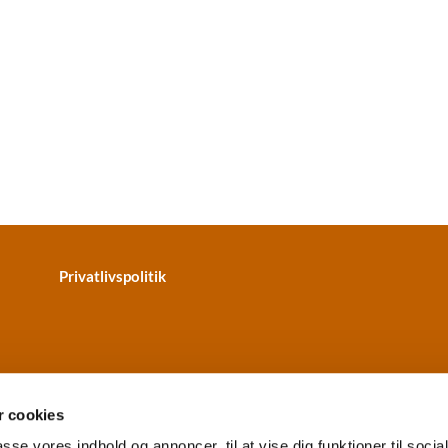
Privatlivspolitik
 cookies
passe vores indhold og annoncer, til at vise dig funktioner til soci