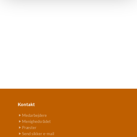
Kontakt
Medarbejdere
Menighedsrådet
Præster
Send sikker e-mail