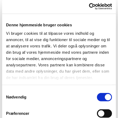
Vi inviterer dem, der ikke har nogen at holde jul med til
juleaftenshygge: med spil, juletræ og gaver –
flæskesteg, brun sovs og rødkål. Og ris a la mande,
ikke at forglemme – med mandelgave. Det er
Denne hjemmeside bruger cookies
menighedsplejen, der betaler gildet – så det er gratis
Vi bruger cookies til at tilpasse vores indhold og
at deltage.
annoncer, til at vise dig funktioner til sociale medier og til
at analysere vores trafik. Vi deler også oplysninger om
Mangler du nogen at fejre jul med? Find selskab
din brug af vores hjemmeside med vores partnere inden
på
Julevenner.dk
.
for sociale medier, annonceringspartnere og
analysepartnere. Vores partnere kan kombinere disse
data med andre oplysninger, du har givet dem, eller som
de har indsamlet fra din brug af deres tjenester.
S
Nødvendig
a
m
t
Præferencer
y