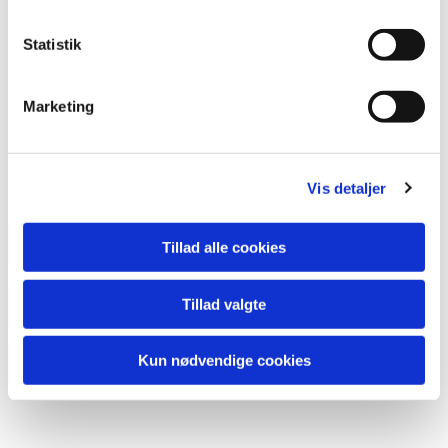
k
k
Statistik
e
v
Marketing
a
l
g
Vis detaljer
Du vil måske også kunne lide...
Tillad alle cookies
Tillad valgte
Kun nødvendige cookies