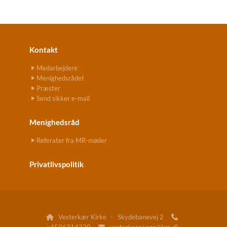
Kontakt
Medarbejdere
Menighedsrådet
Præster
Send sikker e-mail
Menighedsråd
Referater fra MR-møder
Privatlivspolitik
Vesterkær Kirke · Skydebanevej 2

