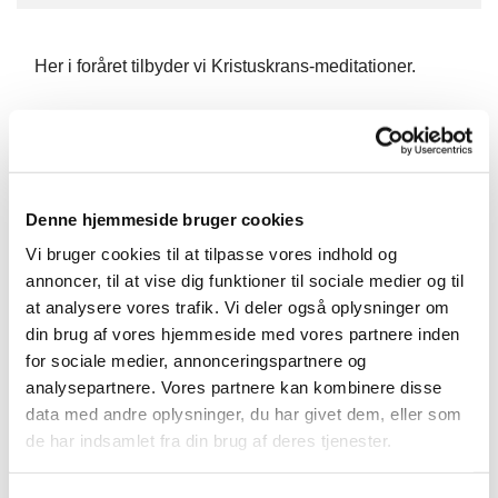
Her i foråret tilbyder vi Kristuskrans-meditationer.
Kristuskransen er et armbånd, der består af en række
perler, med hver deres betydning og særpræg. Vi
fordyber os ved at fokusere på én perle ad gangen. I
Denne hjemmeside bruger cookies
løbet af 4 gange kommer vi hele kransen igennem.
Vi bruger cookies til at tilpasse vores indhold og
annoncer, til at vise dig funktioner til sociale medier og til
Man kan låne en kristuskrans i kirken, som vi spritter af
at analysere vores trafik. Vi deler også oplysninger om
fra gang til gang; man kan også købe den gennem os
din brug af vores hjemmeside med vores partnere inden
for 130 kr. Perlerne er af glas.
for sociale medier, annonceringspartnere og
analysepartnere. Vores partnere kan kombinere disse
Man kan også købe den i en udgave med forskellige
data med andre oplysninger, du har givet dem, eller som
sten, der understøtter den enkelte perles betydning –
de har indsamlet fra din brug af deres tjenester.
den koster 600 kr.