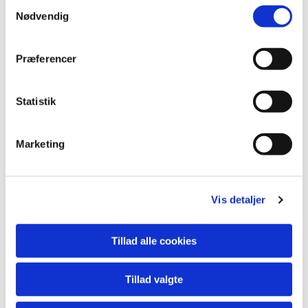
S
Nødvendig
a
m
t
Præferencer
y
k
k
Statistik
e
v
Marketing
a
l
g
Vis detaljer
Tillad alle cookies
Tillad valgte
Du vil måske også kunne lide...