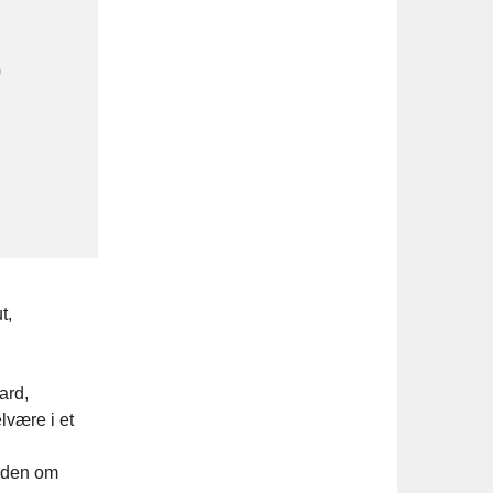
0
t,
ard,
elvære i et
heden om