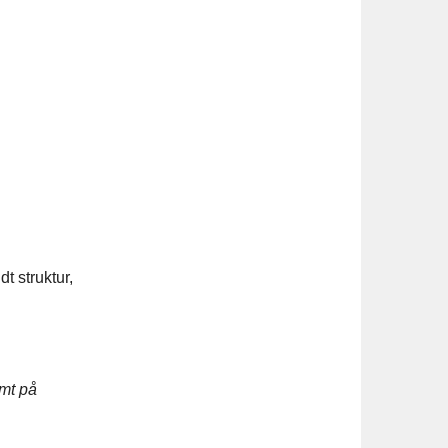
t struktur,
amt på