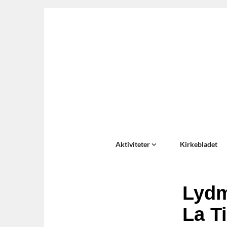
Aktiviteter
Kirkebladet
Lydm
La T