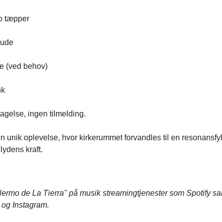
to tæpper
 pude
e (ved behov)
nk
tagelse, ingen tilmelding.
 en unik oplevelse, hvor kirkerummet forvandles til en resonansfyld
lydens kraft.
lermo de La Tierra" på musik streamingtjenester som Spotify s
og Instagram.