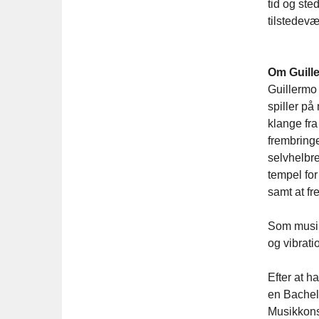
tid og ste
tilstedevæ
Om Guille
Guillermo 
spiller på
klange fra
frembringe
selvhelbr
tempel fo
samt at f
Som musike
og vibrati
Efter at h
en Bachel
Musikkons