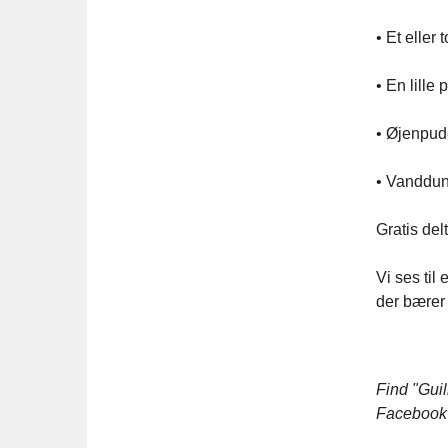
• Et eller 
• En lille
• Øjenpud
• Vanddu
Gratis del
Vi ses til
der bærer 
Find "Guil
Facebook 