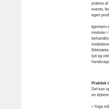
praksis af
events, f
egen prod
Igennem e
moduler i 
behandling
institutio
Biblioteke
lyd og vi
handicapp
Praktisk 
Det kan op
en dybere 
• Yoga måt