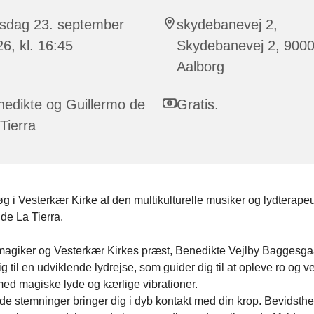
sdag 23. september
skydebanevej 2,
6, kl. 16:45
Skydebanevej 2, 900
Aalborg
edikte og Guillermo de
Gratis.
Tierra
øg i Vesterkær Kirke af den multikulturelle musiker og lydterapeu
de La Tierra.
magiker og Vesterkær Kirkes præst, Benedikte Vejlby Baggesga
dig til en udviklende lydrejse, som guider dig til at opleve ro og v
med magiske lyde og kærlige vibrationer.
nde stemninger bringer dig i dyb kontakt med din krop. Bevidst