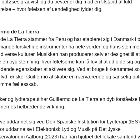
d opløses gradvist, og du bevæger dig mod en tilstand af fuld
relse – hvor følelsen af uendelighed fylder dig.
rmo de La Tierra
de La Tierra stammer fra Peru og har etableret sig i Danmark i o
 mange forskellige instrumenter fra hele verden og hans stemme
 diverse kulturer. Musikken han producerer selv er designet til at
 en tryg stemning, hvor følelserne kan få lov til at udfolde sig 
edende egenskaber at aktivere sig. Ved at bruge kirkerummet so
r lyd, ønsker Guillermo at skabe en nærværende og sanselig op
remme fællesskab.
r og lydterapeut har Guillermo de La Tierra en dyb forståelse 
onernes helbredende virkning.
ave uddannet sig ved Den Spanske Institution for Lydterapi (IES)
or uddannelse i Elektronisk Lyd og Musik på Det Jyske
ervatorium Aalborg (2023) har han hjulpet det lokale samfund 