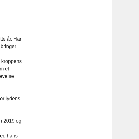
tte år. Han
 bringer
og kroppens
m et
levelse
for lydens
 i 2019 og
ved hans