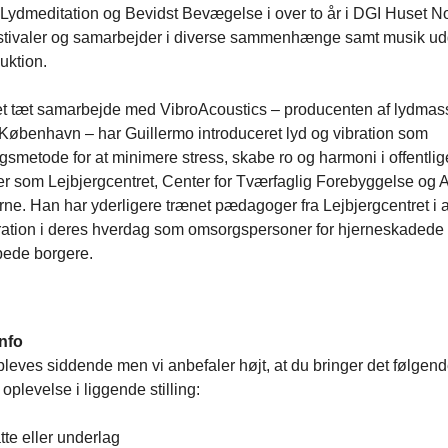
 Lydmeditation og Bevidst Bevægelse i over to år i DGI Huset No
estivaler og samarbejder i diverse sammenhænge samt musik udg
uktion.
t tæt samarbejde med VibroAcoustics – producenten af lydma
København – har Guillermo introduceret lyd og vibration som
smetode for at minimere stress, skabe ro og harmoni i offentlig
ner som Lejbjergcentret, Center for Tværfaglig Forebyggelse og 
rne. Han har yderligere trænet pædagoger fra Lejbjergcentret i 
bration i deres hverdag som omsorgspersoner for hjerneskadede
ede borgere.
info
leves siddende men vi anbefaler højt, at du bringer det følgen
oplevelse i liggende stilling:
te eller underlag