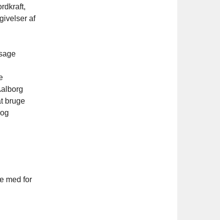
rdkraft,
ivelser af
ssage
e
Aalborg
at bruge
 og
de med for