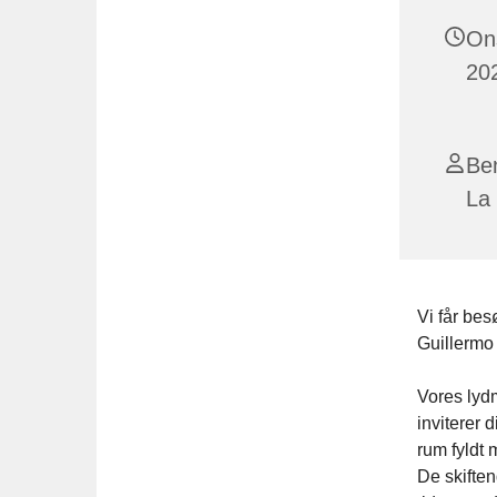
On
202
Ben
La 
Vi får bes
Guillermo 
Vores lyd
inviterer 
rum fyldt 
De skifte