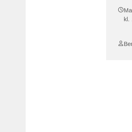
Ma
kl.
Be