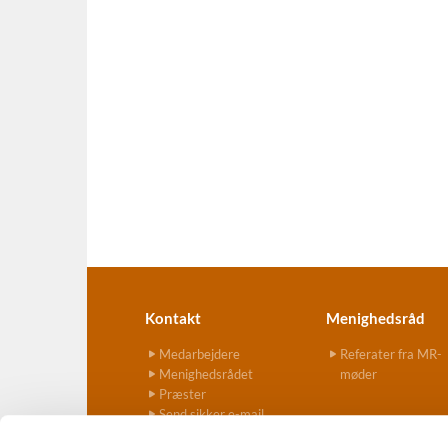
Kontakt
Menighedsråd
Medarbejdere
Referater fra MR-
Menighedsrådet
møder
Præster
Send sikker e-mail