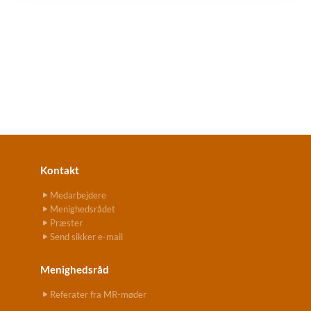
Kontakt
Medarbejdere
Menighedsrådet
Præster
Send sikker e-mail
Menighedsråd
Referater fra MR-møder