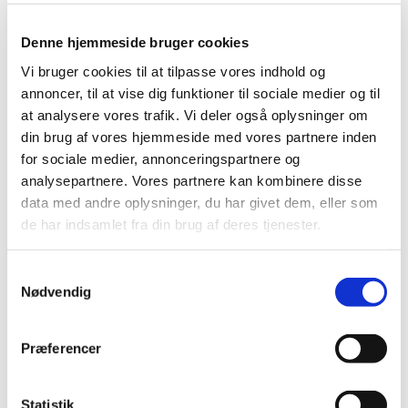
Denne hjemmeside bruger cookies
Vi bruger cookies til at tilpasse vores indhold og
annoncer, til at vise dig funktioner til sociale medier og til
at analysere vores trafik. Vi deler også oplysninger om
din brug af vores hjemmeside med vores partnere inden
for sociale medier, annonceringspartnere og
analysepartnere. Vores partnere kan kombinere disse
data med andre oplysninger, du har givet dem, eller som
de har indsamlet fra din brug af deres tjenester.
S
Nødvendig
a
m
t
Præferencer
y
k
k
Statistik