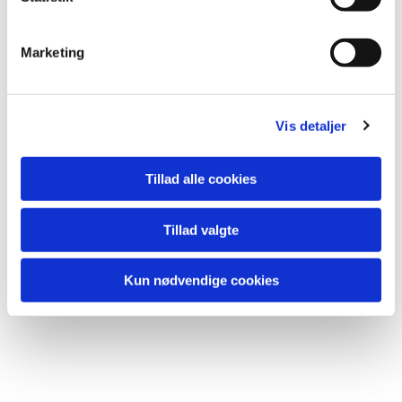
e
v
Marketing
a
l
g
Du vil måske også kunne lide...
Vis detaljer
Tillad alle cookies
Tillad valgte
Kun nødvendige cookies