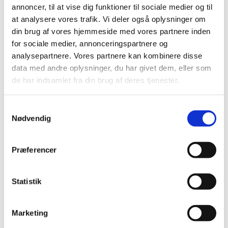
annoncer, til at vise dig funktioner til sociale medier og til
at analysere vores trafik. Vi deler også oplysninger om
din brug af vores hjemmeside med vores partnere inden
for sociale medier, annonceringspartnere og
analysepartnere. Vores partnere kan kombinere disse
data med andre oplysninger, du har givet dem, eller som
de har indsamlet fra din brug af deres tjenester.
S
Nødvendig
a
m
t
Præferencer
y
k
k
Statistik
e
Du vil måske også kunne lide...
v
Marketing
a