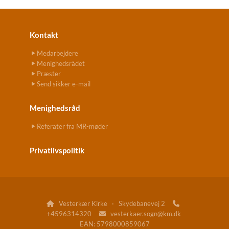
Kontakt
Medarbejdere
Menighedsrådet
Præster
Send sikker e-mail
Menighedsråd
Referater fra MR-møder
Privatlivspolitik
Vesterkær Kirke · Skydebanevej 2


+4596314320
vesterkaer.sogn@km.dk

EAN: 5798000859067