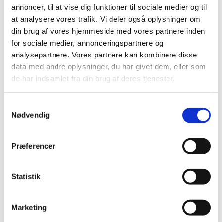
annoncer, til at vise dig funktioner til sociale medier og til
at analysere vores trafik. Vi deler også oplysninger om
din brug af vores hjemmeside med vores partnere inden
for sociale medier, annonceringspartnere og
analysepartnere. Vores partnere kan kombinere disse
data med andre oplysninger, du har givet dem, eller som
de har indsamlet fra din brug af deres tjenester.
S
Nødvendig
a
m
t
Præferencer
y
k
k
Statistik
e
Du vil måske også kunne lide...
v
Marketing
a