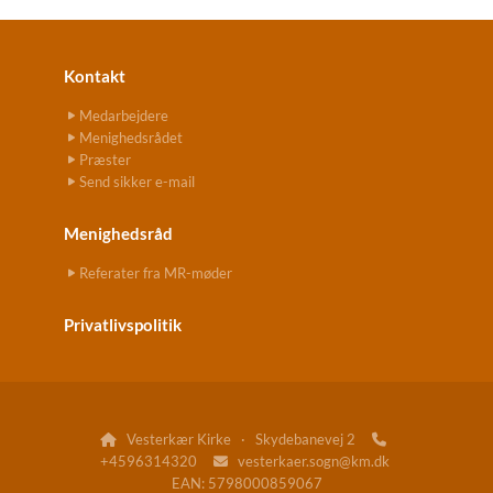
Kontakt
Medarbejdere
Menighedsrådet
Præster
Send sikker e-mail
Menighedsråd
Referater fra MR-møder
Privatlivspolitik
Vesterkær Kirke · Skydebanevej 2


+4596314320
vesterkaer.sogn@km.dk

EAN: 5798000859067