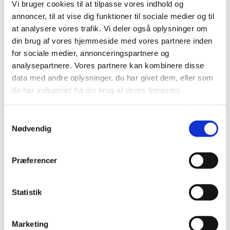
Vi bruger cookies til at tilpasse vores indhold og
annoncer, til at vise dig funktioner til sociale medier og til
at analysere vores trafik. Vi deler også oplysninger om
din brug af vores hjemmeside med vores partnere inden
for sociale medier, annonceringspartnere og
analysepartnere. Vores partnere kan kombinere disse
data med andre oplysninger, du har givet dem, eller som
de har indsamlet fra din brug af deres tjenester.
S
Nødvendig
a
m
t
Præferencer
y
k
k
Statistik
e
v
Marketing
a