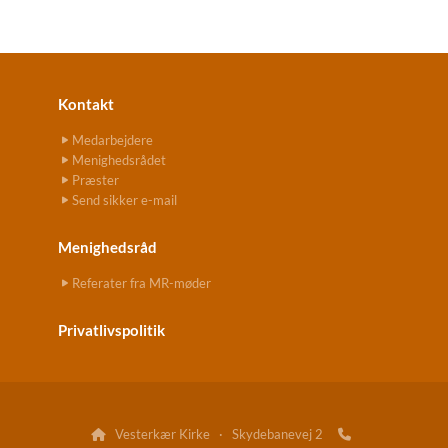
Kontakt
Medarbejdere
Menighedsrådet
Præster
Send sikker e-mail
Menighedsråd
Referater fra MR-møder
Privatlivspolitik
Vesterkær Kirke · Skydebanevej 2

