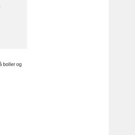
0
å boller og