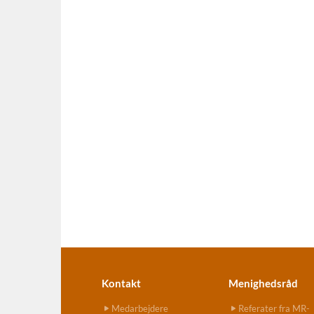
Kontakt
Menighedsråd
Medarbejdere
Referater fra MR-