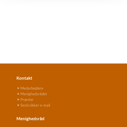
Kontakt
Medarbejdere
Menighedsrådet
Præster
Send sikker e-mail
Menighedsråd