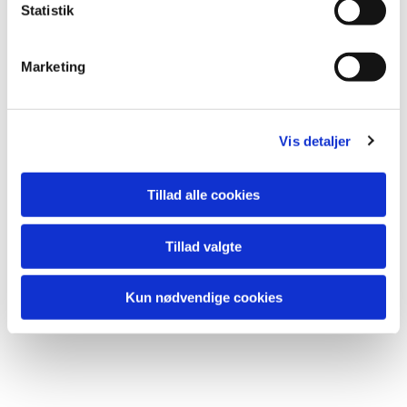
k
Statistik
e
v
Marketing
a
l
g
Vis detaljer
Du vil måske også kunne lide...
Tillad alle cookies
Tillad valgte
Kun nødvendige cookies