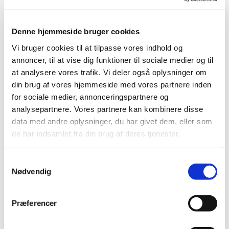
Kom og nyd din eftermiddagskaffe i kirken. Ved
Denne hjemmeside bruger cookies
Torsdagskaffen byder vi på boller og kage samt et
Vi bruger cookies til at tilpasse vores indhold og
indslag f.eks.: fællessang, historielæsning eller andet.
annoncer, til at vise dig funktioner til sociale medier og til
at analysere vores trafik. Vi deler også oplysninger om
Pris: 30 kr. pr. deltager
din brug af vores hjemmeside med vores partnere inden
for sociale medier, annonceringspartnere og
analysepartnere. Vores partnere kan kombinere disse
data med andre oplysninger, du har givet dem, eller som
de har indsamlet fra din brug af deres tjenester.
S
Nødvendig
a
m
t
Præferencer
y
k