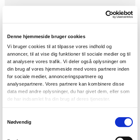
Vesterkær Kirke glæder sig til endnu engang at
deltage ved Vestbydagen.
Denne hjemmeside bruger cookies
Vi bruger cookies til at tilpasse vores indhold og
Sammen med Vor Frelsers Kirke deler vi en stand,
annoncer, til at vise dig funktioner til sociale medier og til
hvor du kan møde kirkernes præster og personale,
at analysere vores trafik. Vi deler også oplysninger om
samt andre spændende aktører fra hele Vestbyen.
din brug af vores hjemmeside med vores partnere inden
Vi ses til Vestbydagen!
for sociale medier, annonceringspartnere og
analysepartnere. Vores partnere kan kombinere disse
data med andre oplysninger, du har givet dem, eller som
de har indsamlet fra din brug af deres tjenester.
S
Nødvendig
a
m
t