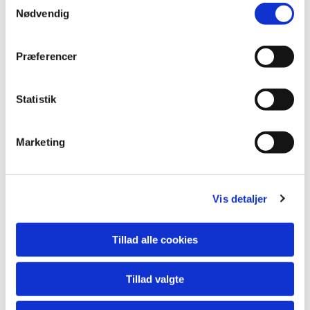
Nødvendig
a
m
t
Præferencer
y
k
k
Statistik
e
v
Marketing
a
l
g
Vis detaljer
Tillad alle cookies
Tillad valgte
Du vil måske også kunne lide...