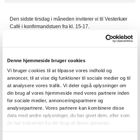
Den sidste tirsdag i måneden inviterer vi til Vesterkær
Café i konfirmandstuen fra kl. 15-17.
Der er mulighed for at tage håndarbejde med, spille
spil, eller blot få en kop kaffe og en god snak
Vi stiller gerne garn til rådighed til f.eks. at strikke
Denne hjemmeside bruger cookies
dåbsklude, håndklæder, halsklude eller andet til salg i
Vi bruger cookies til at tilpasse vores indhold og
vores bod, af garn - eller man kan have sit eget
annoncer, til at vise dig funktioner til sociale medier og til
håndarbejde med – strikketøj, hækletøj, broderi,
at analysere vores trafik. Vi deler også oplysninger om
akvarel-maleri eller andet.
din brug af vores hjemmeside med vores partnere inden
for sociale medier, annonceringspartnere og
Man kan også lægge puslespil, spille ludo eller kort.
analysepartnere. Vores partnere kan kombinere disse
data med andre oplysninger, du har givet dem, eller som
Vi har kaffe og the på kanden og en småkage, og
de har indsamlet fra din brug af deres tjenester.
håber vi får et par hyggelige timer sammen.
S