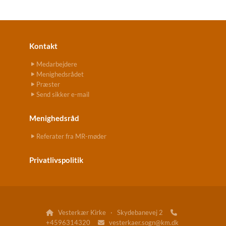
Kontakt
Medarbejdere
Menighedsrådet
Præster
Send sikker e-mail
Menighedsråd
Referater fra MR-møder
Privatlivspolitik
Vesterkær Kirke · Skydebanevej 2


+4596314320
vesterkaer.sogn@km.dk
