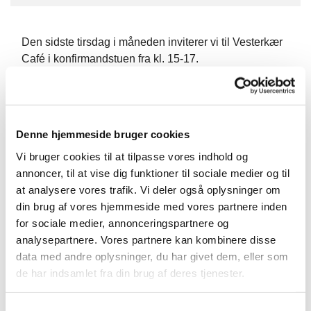
Den sidste tirsdag i måneden inviterer vi til Vesterkær
Café i konfirmandstuen fra kl. 15-17.
Der er mulighed for at tage håndarbejde med, spille
spil, eller blot få en kop kaffe og en god snak
Vi stiller gerne garn til rådighed til f.eks. at strikke
Denne hjemmeside bruger cookies
dåbsklude, håndklæder, halsklude eller andet til salg i
Vi bruger cookies til at tilpasse vores indhold og
vores bod, af garn - eller man kan have sit eget
annoncer, til at vise dig funktioner til sociale medier og til
håndarbejde med – strikketøj, hækletøj, broderi,
at analysere vores trafik. Vi deler også oplysninger om
akvarel-maleri eller andet.
din brug af vores hjemmeside med vores partnere inden
for sociale medier, annonceringspartnere og
Man kan også lægge puslespil, spille ludo eller kort.
analysepartnere. Vores partnere kan kombinere disse
data med andre oplysninger, du har givet dem, eller som
Vi har kaffe og the på kanden og en småkage, og
de har indsamlet fra din brug af deres tjenester.
håber vi får et par hyggelige timer sammen.
S