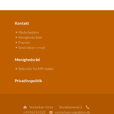
Kontakt
Medarbejdere
Menighedsrådet
Præster
Send sikker e-mail
Menighedsråd
Referater fra MR-møder
Privatlivspolitik
Vesterkær Kirke · Skydebanevej 2


+4596314320
vesterkaer.sogn@km.dk
