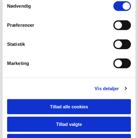
Nødvendig
a
m
t
Præferencer
y
k
k
Statistik
e
v
Marketing
a
l
g
Vis detaljer
Tillad alle cookies
Tillad valgte
Du vil måske også kunne lide...