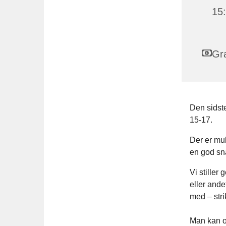
15
Gra
Den sidste
15-17.
Der er mul
en god sn
Vi stiller
eller ande
med – stri
Man kan og