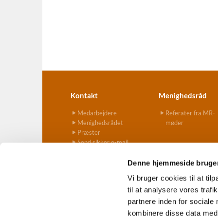
Kontakt
Menighedsråd
Medarbejdere
Referater fra MR-
Menighedsrådet
møder
Præster
Send sikker e-mail
Denne hjemmeside bruger
Vi bruger cookies til at til
til at analysere vores tra
Ves

partnere inden for sociale
kombinere disse data med a