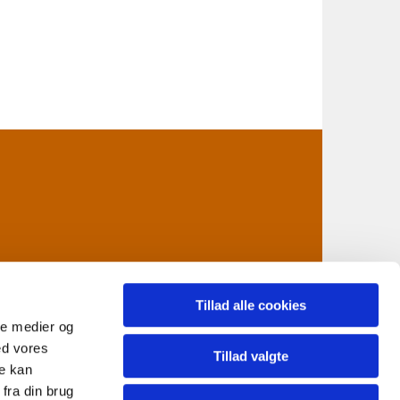
Tillad alle cookies
ale medier og
ed vores
n@km.dk
Tillad valgte
re kan
fra din brug