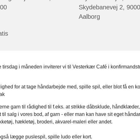
:00
Skydebanevej 2, 900
Aalborg
tis
 tirsdag i måneden inviterer vi til Vesterkær Café i konfirmandstu
ighed for at tage håndarbejde med, spille spil, eller blot få en k
ak
 gerne garn til rådighed til f.eks. at strikke dåbsklude, håndklæder
t til salg i vores bod, af garn - eller man kan have sit eget hånda
kketøj, hækletøj, broderi, akvarel-maleri eller andet.
så lægge puslespil, spille ludo eller kort.