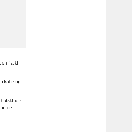
0
en fra kl.
op kaffe og
, halsklude
rbejde