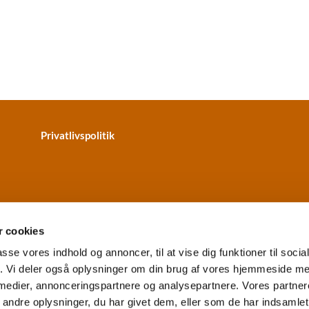
Privatlivspolitik
 cookies
passe vores indhold og annoncer, til at vise dig funktioner til soci
fik. Vi deler også oplysninger om din brug af vores hjemmeside m
terkær Kirke · Skydebanevej 2
+4596314320
vesterkaer.sog


 medier, annonceringspartnere og analysepartnere. Vores partne
EAN: 5798000859067
Tilgængelighedserklæring
ndre oplysninger, du har givet dem, eller som de har indsamlet 