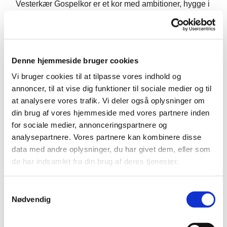
Vesterkær Gospelkor er et kor med ambitioner, hygge i
højsædet, højt humør under korprøverne og et stærkt
fællesskab. Vi øver hver tirsdag kl. 19.00 - 21.15 i
Vesterkær Kirke, har cirka en koncert, en øvedag og
en gospelgudstjeneste hver sæson. Koret deltager ved
Denne hjemmeside bruger cookies
spændende arrangementer såsom koncert med andre
Vi bruger cookies til at tilpasse vores indhold og
kor, kvindekampsdag og vestbydagens
annoncer, til at vise dig funktioner til sociale medier og til
fælleskorskoncert.
at analysere vores trafik. Vi deler også oplysninger om
din brug af vores hjemmeside med vores partnere inden
Det er gratis at være med i koret, det eneste krav er, at
for sociale medier, annonceringspartnere og
man har et stabilt fremmøde og synger med ved både
analysepartnere. Vores partnere kan kombinere disse
koncerter og gospelgudstjenester. Man behøver ikke
data med andre oplysninger, du har givet dem, eller som
at have sunget kor før, man skal bare kunne lide at
de har indsamlet fra din brug af deres tjenester.
synge!
Der er sæsonstart d. 20. januar.
S
Nødvendig
a
Har du lyst til at være med? Tilmeld dig via
denne
m
formular
t