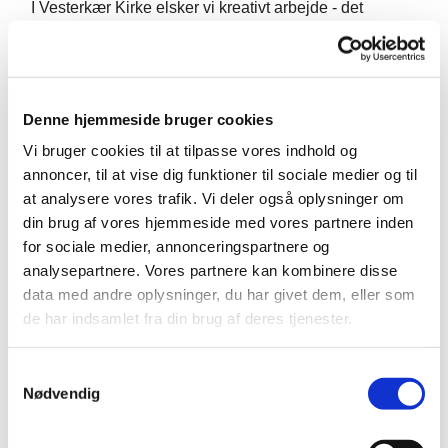
I Vesterkær Kirke elsker vi kreativt arbejde - det
afspejles f.eks. i
vores skønne bod
, og i den
månedlige Vesterkær Café - den tidligere Krea Café.
Krea caféen ændrede koncept for at favne lidt bredere,
men vi har oplevet, at der savnes nogle aftener, som
Denne hjemmeside bruger cookies
fokuserer mere på det kreative element.
Vi bruger cookies til at tilpasse vores indhold og
Derfor introducerer vi Krea Aften - hver anden mandag
annoncer, til at vise dig funktioner til sociale medier og til
fra 19-21. Her giver vi plads til, at du kan tage dit eget
at analysere vores trafik. Vi deler også oplysninger om
projekt med eller lade dig inspirere af de materialer, vi
din brug af vores hjemmeside med vores partnere inden
har til rådighed, og nyde samværet med andre kreative
for sociale medier, annonceringspartnere og
personer.
analysepartnere. Vores partnere kan kombinere disse
data med andre oplysninger, du har givet dem, eller som
Kan du lide at strikke, hækle, tegne, male, lave
de har indsamlet fra din brug af deres tjenester.
smykker, eller papirkunst, eller noget helt andet, så
kom og vær med. Dørene er åbne uanset om du er
S
erfaren eller nybegynder.
Nødvendig
a
m
Det er helt gratis at deltage og der er ingen tilmelding
t
og du er ikke forpligtet til at deltage hver gang.